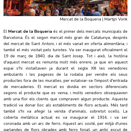
Mercat de la Boqueria | Martijn Vonk
El
Mercat de la Boqueria
és el primer dels mercats municipals de
Barcelona. És el segon mercat més gran de Catalunya, després
del mercat de Sant Antoni, i el més variat en oferta alimentària, i
també el més visitat pels turistes. Va ser inaugurat oficialment el
19 de març de 1840, dia de Sant Josep. Tot i això, la història
d'aquest mercat es remunta molt més enrere, ja que en aquest
espai s'hi instal·laven ja durant el segle XIII les venedores
ambulants i les pageses de la rodalia per vendre els seus
productes fora de les muralles, per estalviar-se l'impost d'entrada
de mercaderies. El mercat es dividia en sectors diferenciats
segons el producte que es venia, i molts venedors obsequiaven
amb una flor els clients que compraven algun producte. Aquesta
tradició va donar lloc als establiments de flors actuals. Més tard
també s'hi va afegir la venda d'animals, sobretot ocells. La
coberta metàl·lica actual es va inaugurar el 1914, i va ser
coronada amb un arc de ferro. Aquest arc sosté, per mitjà d'unes
garlandes de flors obrades amb ferro forjat, un antic escut de