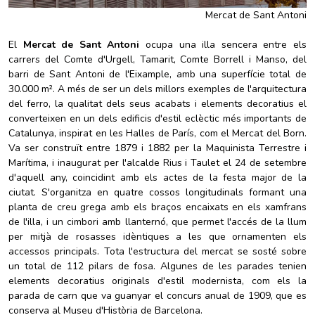
Mercat de Sant Antoni
El
Mercat de Sant Antoni
ocupa una illa sencera entre els
carrers del Comte d'Urgell, Tamarit, Comte Borrell i Manso, del
barri de Sant Antoni de l'Eixample, amb una superfície total de
30.000 m². A més de ser un dels millors exemples de l'arquitectura
del ferro, la qualitat dels seus acabats i elements decoratius el
converteixen en un dels edificis d'estil eclèctic més importants de
Catalunya, inspirat en les Halles de París, com el Mercat del Born.
Va ser construït entre 1879 i 1882 per la Maquinista Terrestre i
Marítima, i inaugurat per l'alcalde Rius i Taulet el 24 de setembre
d'aquell any, coincidint amb els actes de la festa major de la
ciutat. S'organitza en quatre cossos longitudinals formant una
planta de creu grega amb els braços encaixats en els xamfrans
de l'illa, i un cimbori amb llanternó, que permet l'accés de la llum
per mitjà de rosasses idèntiques a les que ornamenten els
accessos principals. Tota l'estructura del mercat se sosté sobre
un total de 112 pilars de fosa. Algunes de les parades tenien
elements decoratius originals d'estil modernista, com els la
parada de carn que va guanyar el concurs anual de 1909, que es
conserva al Museu d'Història de Barcelona.